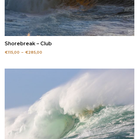
Shorebreak – Club
Plage
€
115,00
–
€
285,00
de
prix :
€115,00
à
€285,00