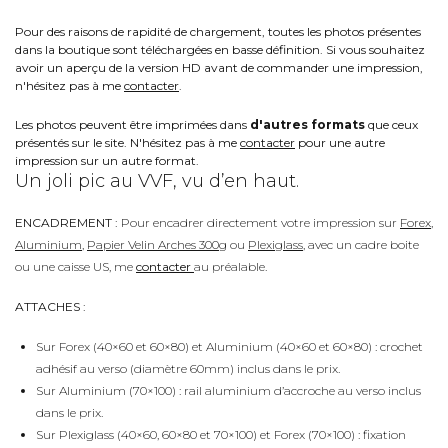
Pour des raisons de rapidité de chargement, toutes les photos présentes
dans la boutique sont téléchargées en basse définition. Si vous souhaitez
avoir un aperçu de la version HD avant de commander une impression,
n'hésitez pas à me
contacter
.
Les photos peuvent être imprimées dans
d'autres formats
que ceux
présentés sur le site. N'hésitez pas à me
contacter
pour une autre
impression sur un autre format.
Un joli pic au VVF, vu d’en haut.
ENCADREMENT :
Pour encadrer directement votre impression sur
Forex
,
Aluminium
,
Papier Velin Arches 300g
ou
Plexiglass
, avec un cadre boite
ou une caisse US, me
contacter
au préalable.
ATTACHES :
Sur Forex (40×60 et 60×80) et Aluminium (40×60 et 60×80) : crochet
adhésif au verso (diamètre 60mm) inclus dans le prix.
Sur Aluminium (70×100) : rail aluminium d’accroche au verso inclus
dans le prix.
Sur Plexiglass (40×60, 60×80 et 70×100) et Forex (70×100) : fixation