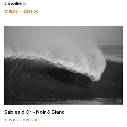
Cavaliers
Plage
€
115,00
–
€
285,00
de
prix :
€115,00
à
€285,00
Sables d’Or – Noir & Blanc
Plage
€
115,00
–
€
285,00
de