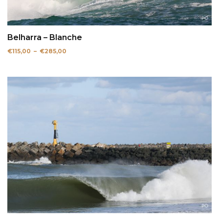
Belharra – Blanche
Plage
€
115,00
–
€
285,00
de
prix :
€115,00
à
€285,00