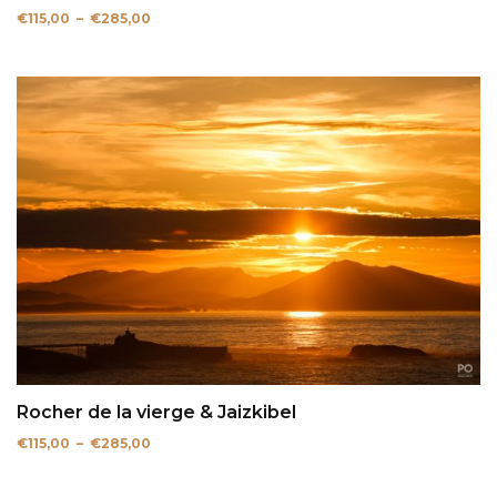
Plage
€
115,00
–
€
285,00
de
prix :
€115,00
à
€285,00
Rocher de la vierge & Jaizkibel
Plage
€
115,00
–
€
285,00
de
prix :
€115,00