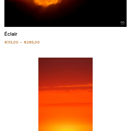
Éclair
Plage
€
115,00
–
€
285,00
de
prix :
€115,00
à
€285,00