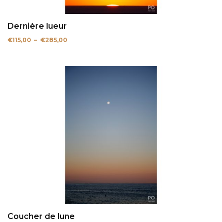
Dernière lueur
Plage
€
115,00
–
€
285,00
de
prix :
€115,00
à
€285,00
Coucher de lune