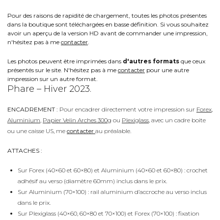
Pour des raisons de rapidité de chargement, toutes les photos présentes
dans la boutique sont téléchargées en basse définition. Si vous souhaitez
avoir un aperçu de la version HD avant de commander une impression,
n'hésitez pas à me
contacter
.
Les photos peuvent être imprimées dans
d'autres formats
que ceux
présentés sur le site. N'hésitez pas à me
contacter
pour une autre
impression sur un autre format.
Phare – Hiver 2023.
ENCADREMENT :
Pour encadrer directement votre impression sur
Forex
,
Aluminium
,
Papier Velin Arches 300g
ou
Plexiglass
, avec un cadre boite
ou une caisse US, me
contacter
au préalable.
ATTACHES :
Sur Forex (40×60 et 60×80) et Aluminium (40×60 et 60×80) : crochet
adhésif au verso (diamètre 60mm) inclus dans le prix.
Sur Aluminium (70×100) : rail aluminium d’accroche au verso inclus
dans le prix.
Sur Plexiglass (40×60, 60×80 et 70×100) et Forex (70×100) : fixation