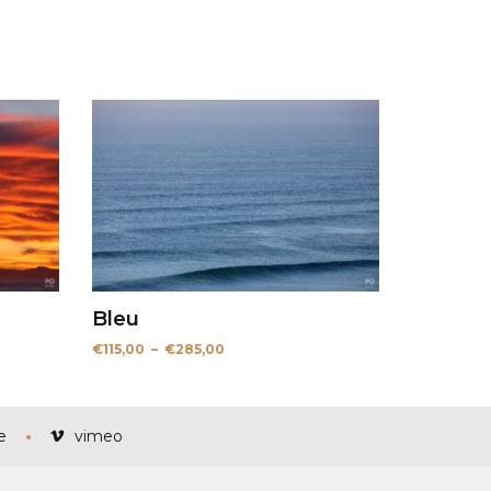
Bleu
Plage
€
115,00
–
€
285,00
de
prix :
€115,00
à
€285,00
e
vimeo