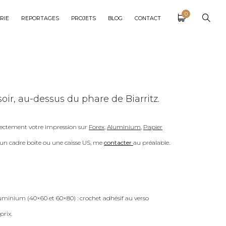
0
RIE
REPORTAGES
PROJETS
BLOG
CONTACT
soir, au-dessus du phare de Biarritz.
ectement votre impression sur
Forex
,
Aluminium
,
Papier
c un cadre boite ou une caisse US, me
contacter
au préalable.
uminium (40×60 et 60×80) : crochet adhésif au verso
prix.