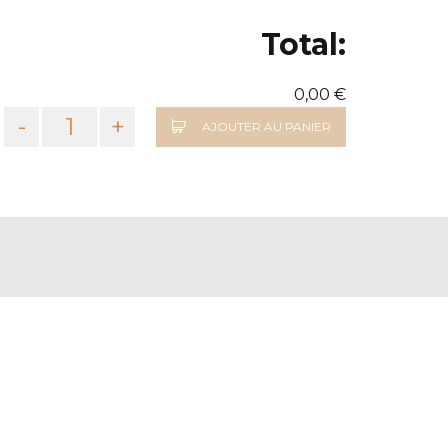
Total:
0,00 €
-
+
AJOUTER AU PANIER