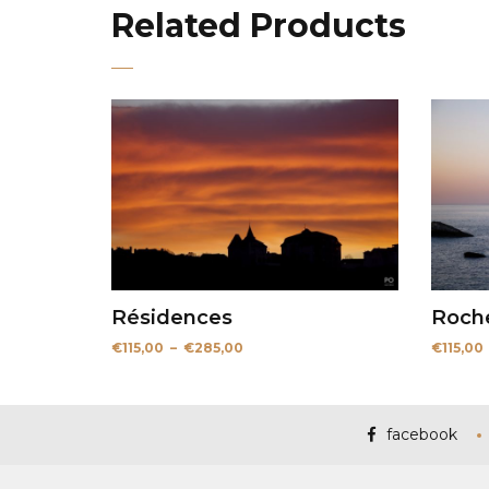
Related Products
Résidences
Roche
Plage
€
115,00
–
€
285,00
€
115,00
de
prix :
€115,00
à
€285,00
facebook