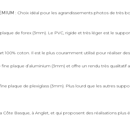
PREMIUM
: Choix idéal pour les agrandissements photos de très bo
plaque de forex (3mm). Le PVC, rigide et très léger est le suppo
art 100% coton. Il est le plus couramment utilisé pour réaliser de
fine plaque d’aluminium (3mm) et offre un rendu très qualitatif 
ne plaque de plexiglass (3mm). Plus lourd que les autres supporter
 la Côte Basque, à Anglet, et qui proposent des réalisations plus