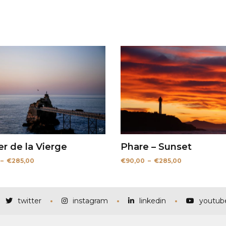
r de la Vierge
Phare – Sunset
Plage
Plage
–
€
285,00
€
90,00
–
€
285,00
de
de
prix :
prix :
€115,00
€90,00
à
à
€285,00
€285,00
twitter
instagram
linkedin
youtub