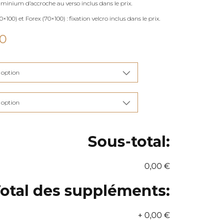
uminium d’accroche au verso inclus dans le prix.
×100) et Forex (70×100) : fixation velcro inclus dans le prix.
Plage
00
de
prix :
€115,00
à
€285,00
Sous-total:
0,00 €
otal des suppléments:
+
0,00 €