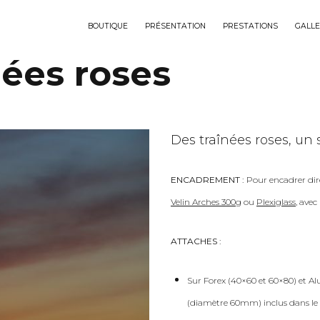
BOUTIQUE
PRÉSENTATION
PRESTATIONS
GALLE
nées roses
Des traînées roses, un 
ENCADREMENT :
Pour encadrer dir
Velin Arches 300g
ou
Plexiglass
, ave
ATTACHES :
Sur Forex (40×60 et 60×80) et Al
(diamètre 60mm) inclus dans le 