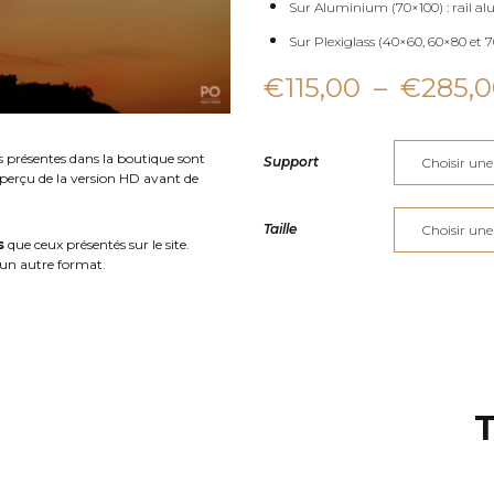
Sur Aluminium (70×100) : rail al
Sur Plexiglass (40×60, 60×80 et 70
€
115,00
–
€
285,
s présentes dans la boutique sont
Support
aperçu de la version HD avant de
Taille
s
que ceux présentés sur le site.
un autre format.
T