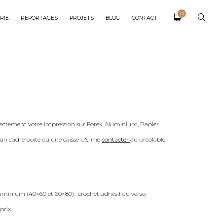
0
RIE
REPORTAGES
PROJETS
BLOG
CONTACT
ectement votre impression sur
Forex
,
Aluminium
,
Papier
c un cadre boite ou une caisse US, me
contacter
au préalable.
uminium (40×60 et 60×80) : crochet adhésif au verso
prix.