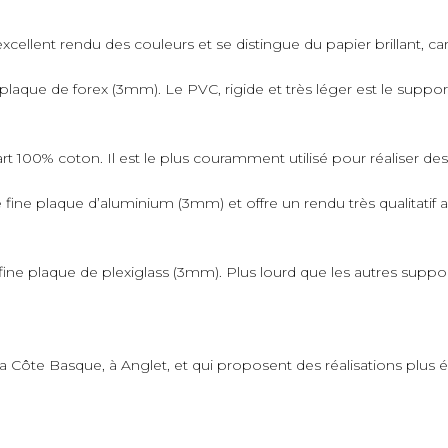
xcellent rendu des couleurs et se distingue du papier brillant, car 
plaque de forex (3mm). Le PVC, rigide et très léger est le suppo
art 100% coton. Il est le plus couramment utilisé pour réaliser de
fine plaque d’aluminium (3mm) et offre un rendu très qualitatif 
ne plaque de plexiglass (3mm). Plus lourd que les autres supports,
 la Côte Basque, à Anglet, et qui proposent des réalisations plus