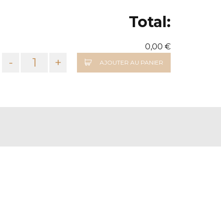
Total:
0,00 €
-
+
AJOUTER AU PANIER