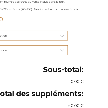
uminium d’accroche au verso inclus dans le prix.
×100) et Forex (70×100) : fixation velcro inclus dans le prix.
Plage
0
de
prix :
€90,00
à
€285,00
Sous-total:
0,00 €
otal des suppléments:
+
0,00 €