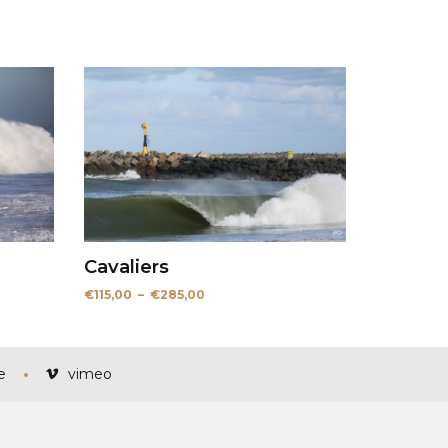
Cavaliers
Plage
€
115,00
–
€
285,00
de
prix :
€115,00
à
€285,00
e
vimeo