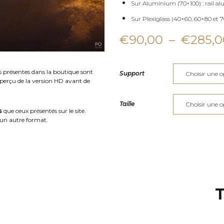
Sur Aluminium (70×100) : rail al
Sur Plexiglass (40×60, 60×80 et 70
€
90,00
–
€
285,0
s présentes dans la boutique sont
Support
aperçu de la version HD avant de
Taille
s
que ceux présentés sur le site.
un autre format.
T