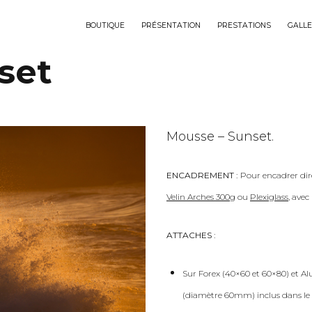
BOUTIQUE
PRÉSENTATION
PRESTATIONS
GALLE
set
Mousse – Sunset.
ENCADREMENT :
Pour encadrer dir
Velin Arches 300g
ou
Plexiglass
, ave
ATTACHES :
Sur Forex (40×60 et 60×80) et Al
(diamètre 60mm) inclus dans le 