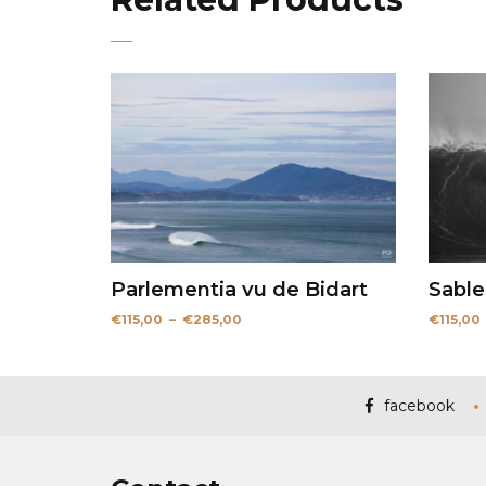
Parlementia vu de Bidart
Sable
Plage
€
115,00
–
€
285,00
€
115,00
de
prix :
€115,00
à
€285,00
facebook