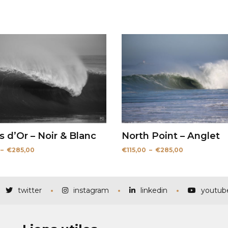
s d’Or – Noir & Blanc
North Point – Anglet
Plage
Plage
–
€
285,00
€
115,00
–
€
285,00
de
de
prix :
prix :
€115,00
€115,00
à
à
€285,00
€285,00
twitter
instagram
linkedin
youtub