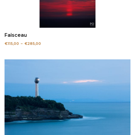
Faisceau
Plage
€
115,00
–
€
285,00
de
prix :
€115,00
à
€285,00