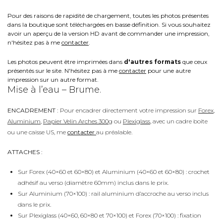
Pour des raisons de rapidité de chargement, toutes les photos présentes
dans la boutique sont téléchargées en basse définition. Si vous souhaitez
avoir un aperçu de la version HD avant de commander une impression,
n'hésitez pas à me
contacter
.
Les photos peuvent être imprimées dans
d'autres formats
que ceux
présentés sur le site. N'hésitez pas à me
contacter
pour une autre
impression sur un autre format.
Mise à l’eau – Brume.
ENCADREMENT :
Pour encadrer directement votre impression sur
Forex
,
Aluminium
,
Papier Velin Arches 300g
ou
Plexiglass
, avec un cadre boite
ou une caisse US, me
contacter
au préalable.
ATTACHES :
Sur Forex (40×60 et 60×80) et Aluminium (40×60 et 60×80) : crochet
adhésif au verso (diamètre 60mm) inclus dans le prix.
Sur Aluminium (70×100) : rail aluminium d’accroche au verso inclus
dans le prix.
Sur Plexiglass (40×60, 60×80 et 70×100) et Forex (70×100) : fixation