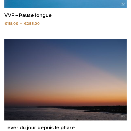
VVF – Pause longue
Plage
€
115,00
–
€
285,00
de
prix :
€115,00
à
€285,00
Lever du jour depuis le phare