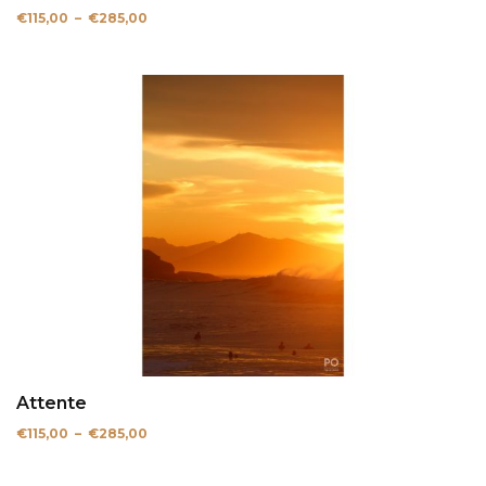
Plage
€
115,00
–
€
285,00
de
prix :
€115,00
à
€285,00
Attente
Plage
€
115,00
–
€
285,00
de
prix :
€115,00