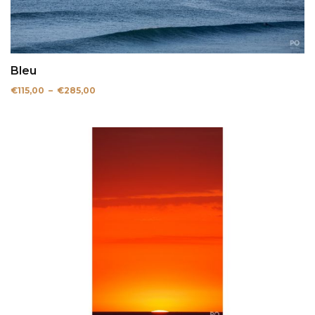
Bleu
Plage
€
115,00
–
€
285,00
de
prix :
€115,00
à
€285,00