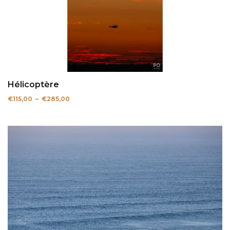
Hélicoptère
Plage
€
115,00
–
€
285,00
de
prix :
€115,00
à
€285,00