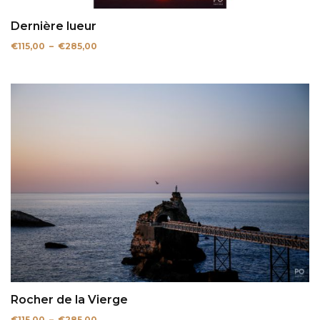
Dernière lueur
Plage
€
115,00
–
€
285,00
de
prix :
€115,00
à
€285,00
Rocher de la Vierge
Plage
€
115,00
–
€
285,00