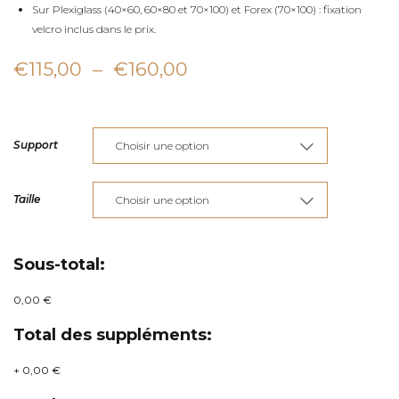
Sur Plexiglass (40×60, 60×80 et 70×100) et Forex (70×100) : fixation
velcro inclus dans le prix.
Plage
€
115,00
–
€
160,00
de
prix :
Support
€115,00
à
Taille
€160,00
Sous-total:
0,00 €
Total des suppléments:
+
0,00 €