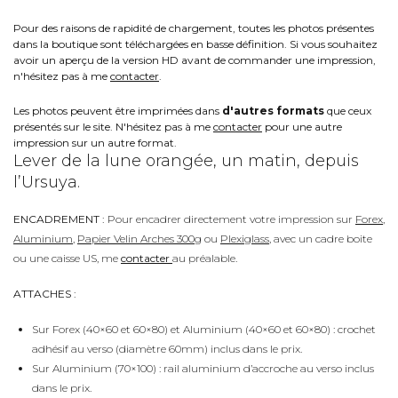
Pour des raisons de rapidité de chargement, toutes les photos présentes
dans la boutique sont téléchargées en basse définition. Si vous souhaitez
avoir un aperçu de la version HD avant de commander une impression,
n'hésitez pas à me
contacter
.
Les photos peuvent être imprimées dans
d'autres formats
que ceux
présentés sur le site. N'hésitez pas à me
contacter
pour une autre
impression sur un autre format.
Lever de la lune orangée, un matin, depuis
l’Ursuya.
ENCADREMENT :
Pour encadrer directement votre impression sur
Forex
,
Aluminium
,
Papier Velin Arches 300g
ou
Plexiglass
, avec un cadre boite
ou une caisse US, me
contacter
au préalable.
ATTACHES :
Sur Forex (40×60 et 60×80) et Aluminium (40×60 et 60×80) : crochet
adhésif au verso (diamètre 60mm) inclus dans le prix.
Sur Aluminium (70×100) : rail aluminium d’accroche au verso inclus
dans le prix.