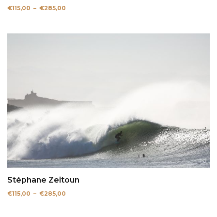
Plage
€
115,00
–
€
285,00
de
prix :
€115,00
à
€285,00
Stéphane Zeitoun
Plage
€
115,00
–
€
285,00
de
prix :
€115,00