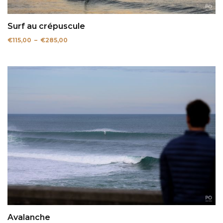
Surf au crépuscule
Plage
€
115,00
–
€
285,00
de
prix :
€115,00
à
€285,00
Avalanche