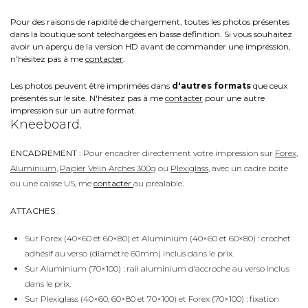
Pour des raisons de rapidité de chargement, toutes les photos présentes
dans la boutique sont téléchargées en basse définition. Si vous souhaitez
avoir un aperçu de la version HD avant de commander une impression,
n'hésitez pas à me
contacter
.
Les photos peuvent être imprimées dans
d'autres formats
que ceux
présentés sur le site. N'hésitez pas à me
contacter
pour une autre
impression sur un autre format.
Kneeboard.
ENCADREMENT :
Pour encadrer directement votre impression sur
Forex
,
Aluminium
,
Papier Velin Arches 300g
ou
Plexiglass
, avec un cadre boite
ou une caisse US, me
contacter
au préalable.
ATTACHES :
Sur Forex (40×60 et 60×80) et Aluminium (40×60 et 60×80) : crochet
adhésif au verso (diamètre 60mm) inclus dans le prix.
Sur Aluminium (70×100) : rail aluminium d’accroche au verso inclus
dans le prix.
Sur Plexiglass (40×60, 60×80 et 70×100) et Forex (70×100) : fixation