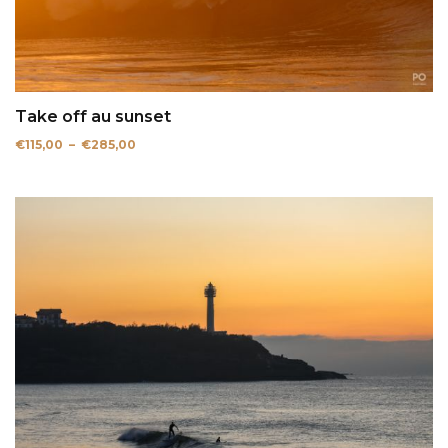
Take off au sunset
Plage
€
115,00
–
€
285,00
de
prix :
€115,00
à
€285,00