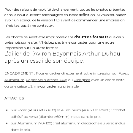
Pour des raisons de rapidité de chargement, toutes les photos présentes
dans la boutique sont téléchargées en basse définition. Si vous souhaitez
avoir un aperçu de la version HD avant de commander une impression,
n'hésitez pas à me
contacter
.
Les photos peuvent être imprimées dans
d'autres formats
que ceux
présentés sur le site. N'hésitez pas à me
contacter
pour une autre
impression sur un autre format.
L’ailier de l’Aviron Bayonnais Arthur Duhau
après un essai de son équipe.
ENCADREMENT :
Pour encadrer directement votre impression sur
Forex
,
Aluminium
,
Papier Velin Arches 300g
ou
Plexiglass
, avec un cadre boite
ou une caisse US, me
contacter
au préalable.
ATTACHES :
Sur Forex (40×60 et 60×80) et Aluminium (40×60 et 60×80) : crochet
adhésif au verso (diamètre 60mm) inclus dans le prix.
Sur Aluminium (70×100) : rail aluminium d’accroche au verso inclus
dans le prix.