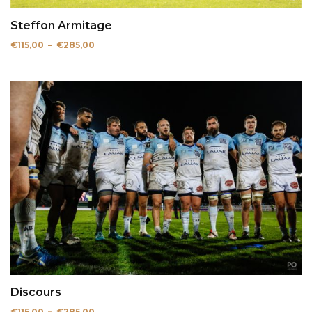
Steffon Armitage
Plage
€
115,00
–
€
285,00
de
prix :
€115,00
à
€285,00
Discours
Plage
€
115,00
–
€
285,00