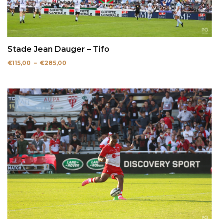
Stade Jean Dauger – Tifo
Plage
€
115,00
–
€
285,00
de
prix :
€115,00
à
€285,00