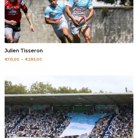
Julien Tisseron
Plage
€
115,00
–
€
285,00
de
prix :
€115,00
à
€285,00