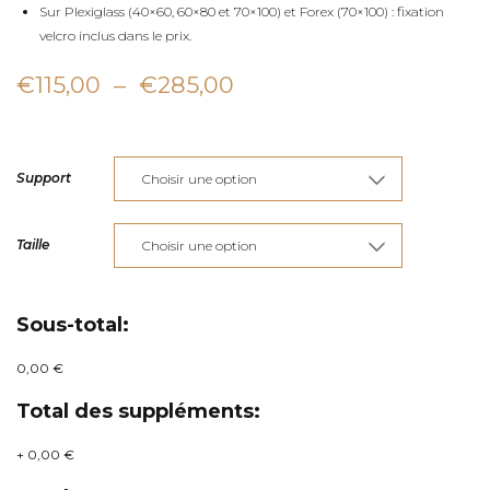
Sur Plexiglass (40×60, 60×80 et 70×100) et Forex (70×100) : fixation
velcro inclus dans le prix.
Plage
€
115,00
–
€
285,00
de
prix :
Support
€115,00
à
Taille
€285,00
Sous-total:
0,00 €
Total des suppléments:
+
0,00 €