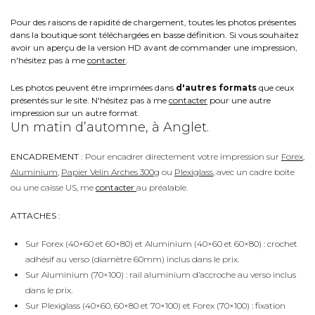
Pour des raisons de rapidité de chargement, toutes les photos présentes
dans la boutique sont téléchargées en basse définition. Si vous souhaitez
avoir un aperçu de la version HD avant de commander une impression,
n'hésitez pas à me
contacter
.
Les photos peuvent être imprimées dans
d'autres formats
que ceux
présentés sur le site. N'hésitez pas à me
contacter
pour une autre
impression sur un autre format.
Un matin d’automne, à Anglet.
ENCADREMENT :
Pour encadrer directement votre impression sur
Forex
,
Aluminium
,
Papier Velin Arches 300g
ou
Plexiglass
, avec un cadre boite
ou une caisse US, me
contacter
au préalable.
ATTACHES :
Sur Forex (40×60 et 60×80) et Aluminium (40×60 et 60×80) : crochet
adhésif au verso (diamètre 60mm) inclus dans le prix.
Sur Aluminium (70×100) : rail aluminium d’accroche au verso inclus
dans le prix.
Sur Plexiglass (40×60, 60×80 et 70×100) et Forex (70×100) : fixation