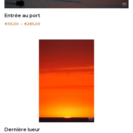
Entrée au port
Plage
€
115,00
–
€
285,00
de
prix :
€115,00
à
€285,00
Dernière lueur