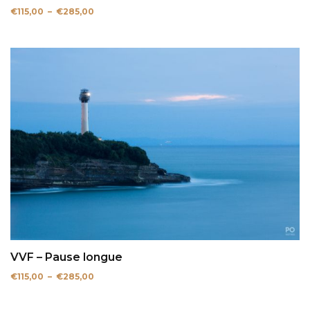
Plage
€
115,00
–
€
285,00
de
prix :
€115,00
à
€285,00
VVF – Pause longue
Plage
€
115,00
–
€
285,00
de
prix :
€115,00