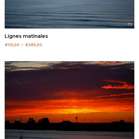
Lignes matinales
Plage
€
115,00
–
€
285,00
de
prix :
€115,00
à
€285,00