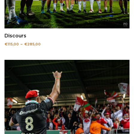
Discours
Plage
€
115,00
–
€
285,00
de
prix :
€115,00
à
€285,00