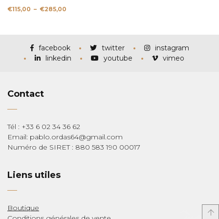
Plage
€
115,00
–
€
285,00
de
prix :
€115,00
à
€285,00
facebook
twitter
instagram
linkedin
youtube
vimeo
Contact
Tél : +33 6 02 34 36 62
Email: pablo.ordas64@gmail.com
Numéro de SIRET : 880 583 190 00017
Liens utiles
Boutique
Conditions générales de vente