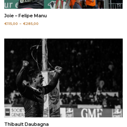
Joie – Felipe Manu
Plage
€
115,00
–
€
285,00
de
prix :
€115,00
à
€285,00
Thibault Daubagna