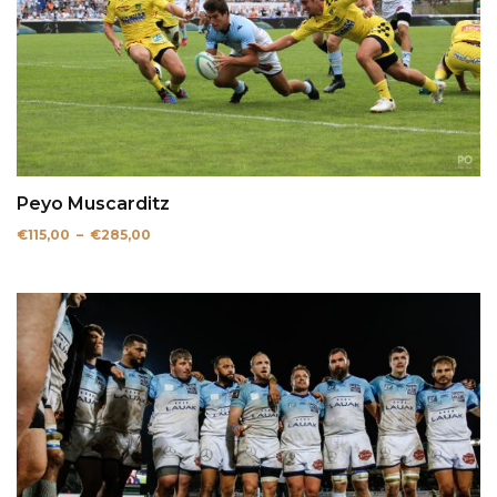
Peyo Muscarditz
Plage
€
115,00
–
€
285,00
de
prix :
€115,00
à
€285,00