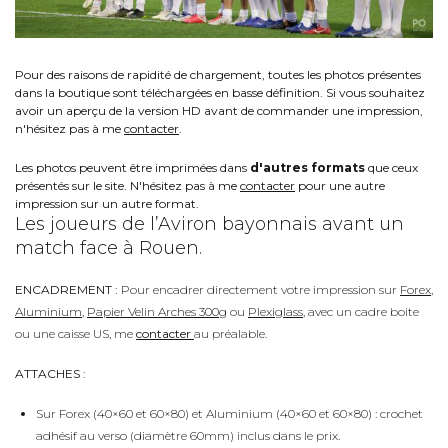
Pour des raisons de rapidité de chargement, toutes les photos présentes
dans la boutique sont téléchargées en basse définition. Si vous souhaitez
avoir un aperçu de la version HD avant de commander une impression,
n'hésitez pas à me
contacter
.
Les photos peuvent être imprimées dans
d'autres formats
que ceux
présentés sur le site. N'hésitez pas à me
contacter
pour une autre
impression sur un autre format.
Les joueurs de l’Aviron bayonnais avant un
match face à Rouen.
ENCADREMENT :
Pour encadrer directement votre impression sur
Forex
,
Aluminium
,
Papier Velin Arches 300g
ou
Plexiglass
, avec un cadre boite
ou une caisse US, me
contacter
au préalable.
ATTACHES :
Sur Forex (40×60 et 60×80) et Aluminium (40×60 et 60×80) : crochet
adhésif au verso (diamètre 60mm) inclus dans le prix.