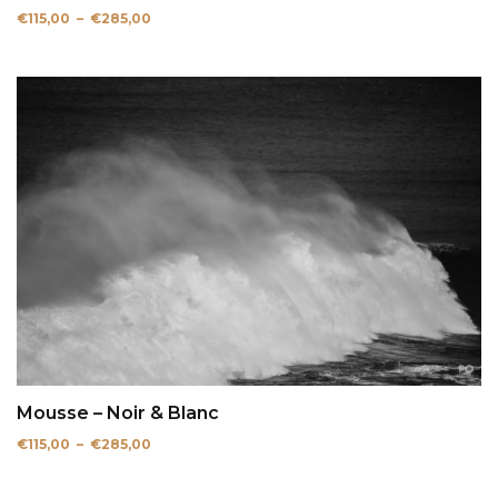
Plage
€
115,00
–
€
285,00
de
prix :
€115,00
à
€285,00
Mousse – Noir & Blanc
Plage
€
115,00
–
€
285,00
de
prix :
€115,00