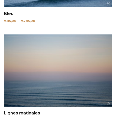
Bleu
Plage
€
115,00
–
€
285,00
de
prix :
€115,00
à
€285,00
Lignes matinales