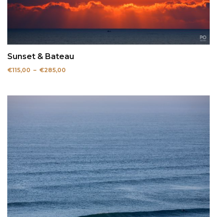
Sunset & Bateau
Plage
€
115,00
–
€
285,00
de
prix :
€115,00
à
€285,00