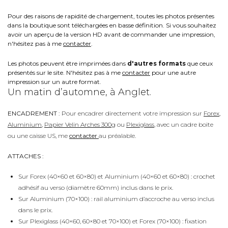
Pour des raisons de rapidité de chargement, toutes les photos présentes
dans la boutique sont téléchargées en basse définition. Si vous souhaitez
avoir un aperçu de la version HD avant de commander une impression,
n'hésitez pas à me
contacter
.
Les photos peuvent être imprimées dans
d'autres formats
que ceux
présentés sur le site. N'hésitez pas à me
contacter
pour une autre
impression sur un autre format.
Un matin d’automne, à Anglet.
ENCADREMENT :
Pour encadrer directement votre impression sur
Forex
,
Aluminium
,
Papier Velin Arches 300g
ou
Plexiglass
, avec un cadre boite
ou une caisse US, me
contacter
au préalable.
ATTACHES :
Sur Forex (40×60 et 60×80) et Aluminium (40×60 et 60×80) : crochet
adhésif au verso (diamètre 60mm) inclus dans le prix.
Sur Aluminium (70×100) : rail aluminium d’accroche au verso inclus
dans le prix.
Sur Plexiglass (40×60, 60×80 et 70×100) et Forex (70×100) : fixation