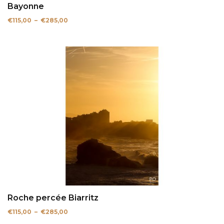
Bayonne
Plage
€
115,00
–
€
285,00
de
prix :
€115,00
à
€285,00
Roche percée Biarritz
Plage
€
115,00
–
€
285,00
de