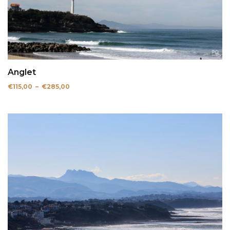
Anglet
Plage
€
115,00
–
€
285,00
de
prix :
€115,00
à
€285,00