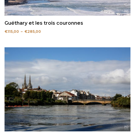
Guéthary et les trois couronnes
Plage
€
115,00
–
€
285,00
de
prix :
€115,00
à
€285,00