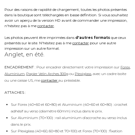
Pour des raisons de rapidité de chargement, toutes les photos présentes
dans la boutique sont téléchargées en basse définition. Si vous souhaitez
avoir un aperçu de la version HD avant de commander une impression,
n'hésitez pas à me
contacter
.
Les photos peuvent être imprimées dans
d'autres formats
que ceux
présentés sur le site. N'hésitez pas à me
contacter
pour une autre
impression sur un autre format.
Anglet, en été.
ENCADREMENT :
Pour encadrer directement votre impression sur
Forex
,
Aluminium
,
Papier Velin Arches 300g
ou
Plexiglass
, avec un cadre boite
ou une caisse US, me
contacter
au préalable.
ATTACHES :
Sur Forex (40×60 et 60×80) et Aluminium (40×60 et 60×80) : crochet
adhésif au verso (diamètre 60mm) inclus dans le prix.
Sur Aluminium (70×100) : rail aluminium d’accroche au verso inclus
dans le prix.
Sur Plexiglass (40×60, 60×80 et 70×100) et Forex (70×100) : fixation