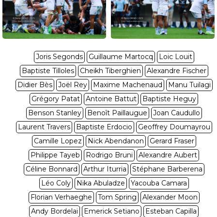
Joris Segonds
Guillaume Martocq
Loic Louit
Baptiste Tilloles
Cheikh Tiberghien
Alexandre Fischer
Didier Bès
Joël Rey
Maxime Machenaud
Manu Tuilagi
Grégory Patat
Antoine Battut
Baptiste Heguy
Benson Stanley
Benoît Paillaugue
Joan Caudullo
Laurent Travers
Baptiste Erdocio
Geoffrey Doumayrou
Camille Lopez
Nick Abendanon
Gerard Fraser
Philippe Tayeb
Rodrigo Bruni
Alexandre Aubert
Céline Bonnard
Arthur Iturria
Stéphane Barberena
Léo Coly
Nika Abuladze
Yacouba Camara
Florian Verhaeghe
Tom Spring
Alexander Moon
Andy Bordelai
Emerick Setiano
Esteban Capilla