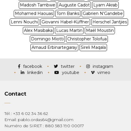
Madosh Tambwe
Auguste Cadot
Lyam Akrab
Mohamed Haouas
Tom Banks
Gabrien N'Gandebe
Lenni Nouchi
Giovanni Habel-Küffner
Herschel Jantjies
Alex Masibaka
Lucas Martin
Maël Moustin
Domingo Miotti
Christopher Tolofua
Arnaud Erbinartegaray
Sireli Maqala
facebook
twitter
instagram
linkedin
youtube
vimeo
Contact
Tél : +33 6 02 34 36 62
Email: pablo.ordas64@gmail.com
Numéro de SIRET : 880 583 190 00017