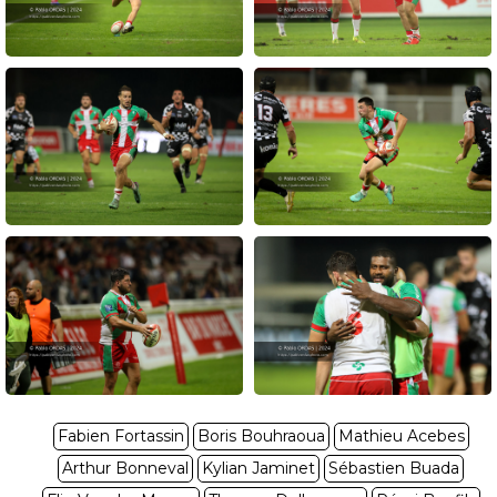
Fabien Fortassin
Boris Bouhraoua
Mathieu Acebes
Arthur Bonneval
Kylian Jaminet
Sébastien Buada