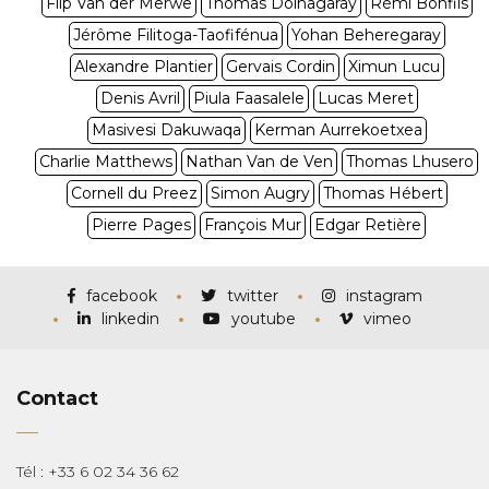
Flip Van der Merwe
Thomas Dolhagaray
Rémi Bonfils
Jérôme Filitoga-Taofifénua
Yohan Beheregaray
Alexandre Plantier
Gervais Cordin
Ximun Lucu
Denis Avril
Piula Faasalele
Lucas Meret
Masivesi Dakuwaqa
Kerman Aurrekoetxea
Charlie Matthews
Nathan Van de Ven
Thomas Lhusero
Cornell du Preez
Simon Augry
Thomas Hébert
Pierre Pages
François Mur
Edgar Retière
facebook
twitter
instagram
linkedin
youtube
vimeo
Contact
Tél : +33 6 02 34 36 62