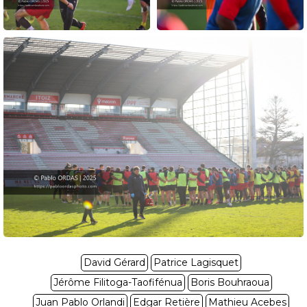
David Gérard
Patrice Lagisquet
Jérôme Filitoga-Taofifénua
Boris Bouhraoua
Juan Pablo Orlandi
Edgar Retière
Mathieu Acebes