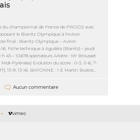
ais
ée du championnat de France de PROD2 avec
pposant le Biarritz Olympique à l'Aviron
re final : Biarritz Olympique – Aviron
16. Fiche technique à Aguiléra (Biarritz) – jeudi
0 h 45 – 10678 spectateurs Arbitre : Mr Brousset
 Midi-Pyrénées) Evolution du score : 0-3, 0-6, 7-
MT), 13-9, 13-16. BAYONNE : 1 E Martin Bustos...
Aucun commentaire
vimeo