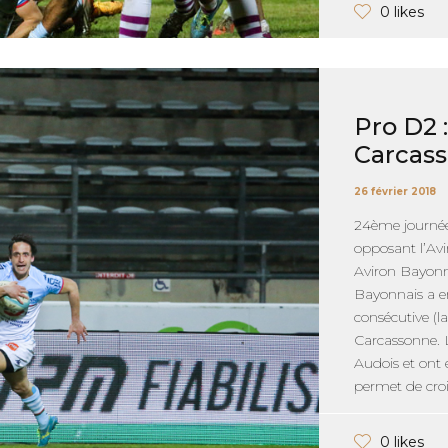
0 likes
Pro D2 
Carcas
26 février 2018
24ème journée
opposant l’Avi
Aviron Bayonn
Bayonnais a en
consécutive (l
Carcassonne. Le
Audois et ont 
permet de croi
0 likes