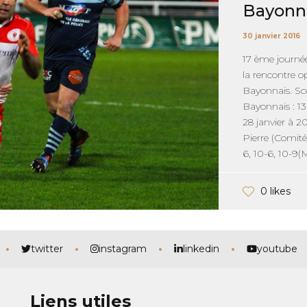
Bayonn
30 janvier 2016
17 ème journ
la rencontre o
Bayonnais. Sco
Bayonnais : 13-
28 janvier à 2
Pierre (Comité
6, 10-6, 10-9(
0 likes
twitter
instagram
linkedin
youtube
Liens utiles