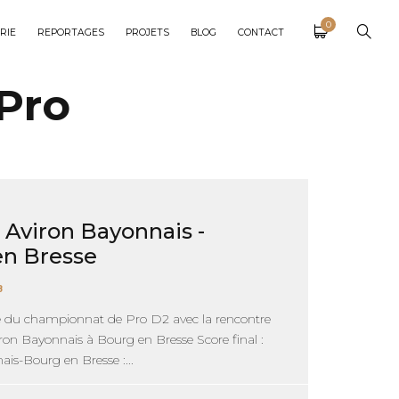
0
RIE
REPORTAGES
PROJETS
BLOG
CONTACT
Pro
: Aviron Bayonnais -
en Bresse
8
e du championnat de Pro D2 avec la rencontre
ron Bayonnais à Bourg en Bresse Score final :
is-Bourg en Bresse :...