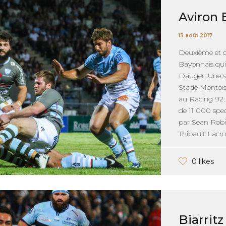
Aviron 
13 août 2017
Deuxième et d
Bayonnais qui 
Dauger. Une s
Stade Montois
au Racing 92.
de 11 000 spect
par Sean Robi
Thibault Lacroix
0 likes
Biarrit