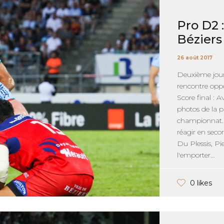
Pro D2 
Béziers
26 août 2017
Deuxième jou
rencontre oppo
Score final : 
photos de la p
championnat. 
réagir en secon
Du Plessis, Pi
l'emporter...
0 likes