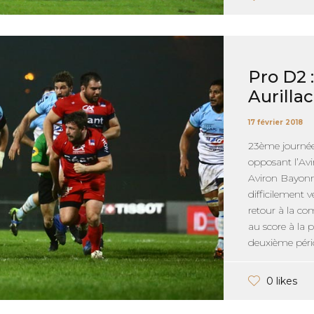
Pro D2 
Aurillac
17 février 2018
23ème journée
opposant l’Avi
Aviron Bayonna
difficilement 
retour à la co
au score à la p
deuxième pério
0 likes