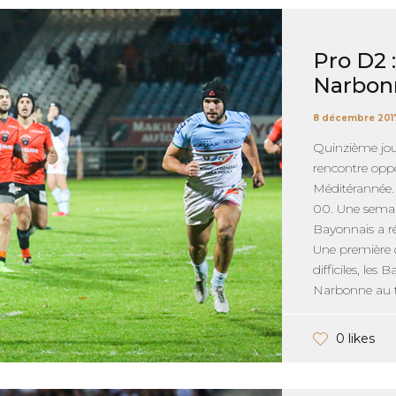
Pro D2 
Narbon
8 décembre 201
Quinzième jo
rencontre opp
Méditérannée.
00. Une semain
Bayonnais a ré
Une première c
difficiles, le
Narbonne au t
0 likes