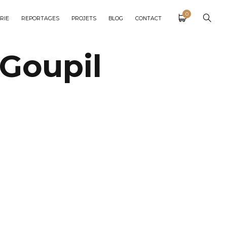
0
RIE
REPORTAGES
PROJETS
BLOG
CONTACT
 Goupil