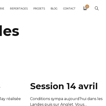
0
RIE
REPORTAGES
PROJETS
BLOG
CONTACT
des
4
Session 14 avril
ay réalisée
Conditions sympa aujourd’hui dans les
Landes puis sur Anglet. Vous…