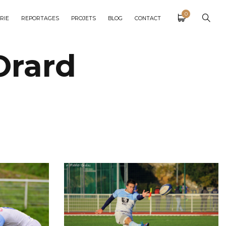
0
RIE
REPORTAGES
PROJETS
BLOG
CONTACT
Orard