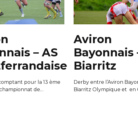
on
Aviron
nnais – AS
Bayonnais 
ferrandaise
Biarritz
comptant pour la 13 ème
Derby entre l’Aviron Bayon
 championnat de…
Biarritz Olympique et en 