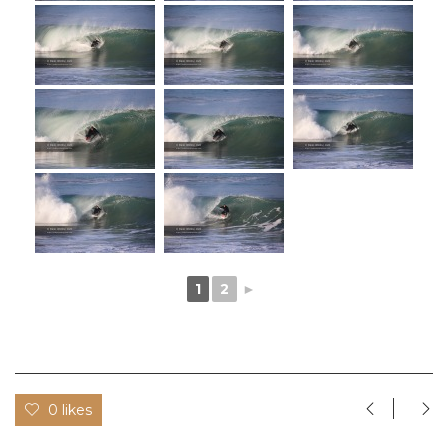
1
2
►
0 likes