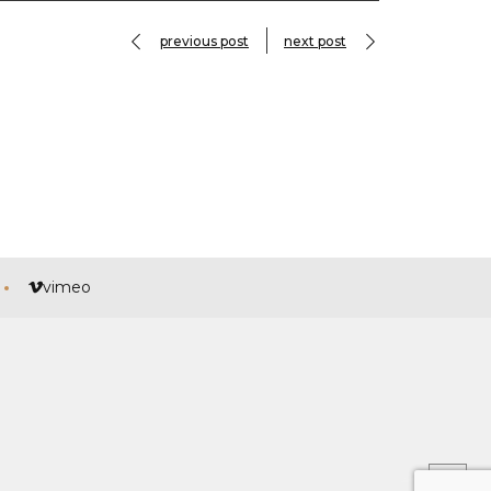
previous post
next post
vimeo