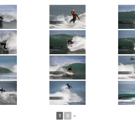
1
2
►