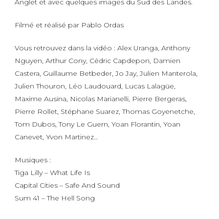
Anglet et avec quelques images du Sud des Landes.
Filmé et réalisé par Pablo Ordas
Vous retrouvez dans la vidéo : Alex Uranga, Anthony
Nguyen, Arthur Cony, Cédric Capdepon, Damien
Castera, Guillaume Betbeder, Jo Jay, Julien Manterola,
Julien Thouron, Léo Laudouard, Lucas Lalagüe,
Maxime Ausina, Nicolas Marianelli, Pierre Bergeras,
Pierre Rollet, Stéphane Suarez, Thomas Goyenetche,
Tom Dubos, Tony Le Guern, Yoan Florantin, Yoan
Canevet, Yvon Martinez…
Musiques :
Tiga Lilly – What Life Is
Capital Cities – Safe And Sound
Sum 41 – The Hell Song