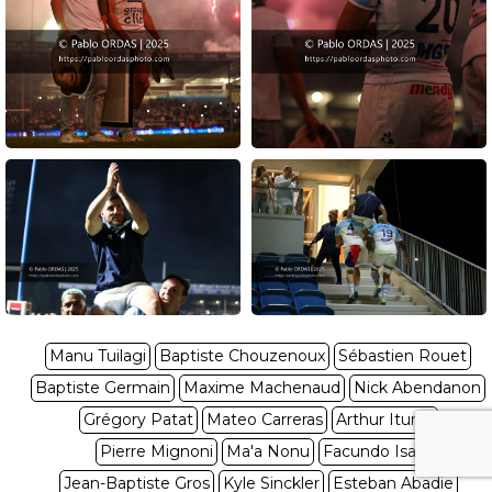
Manu Tuilagi
Baptiste Chouzenoux
Sébastien Rouet
Baptiste Germain
Maxime Machenaud
Nick Abendanon
Grégory Patat
Mateo Carreras
Arthur Iturria
Pierre Mignoni
Ma'a Nonu
Facundo Isa
Jean-Baptiste Gros
Kyle Sinckler
Esteban Abadie