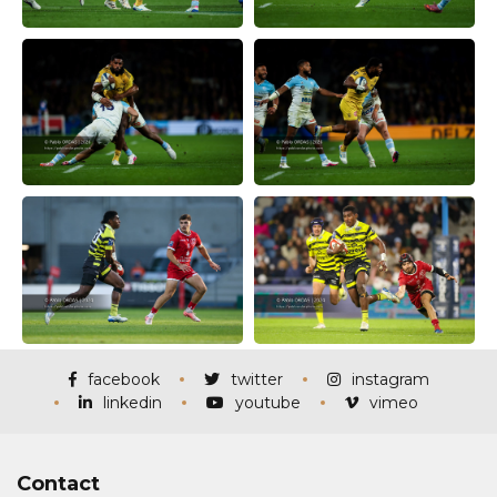
facebook
twitter
instagram
linkedin
youtube
vimeo
Contact