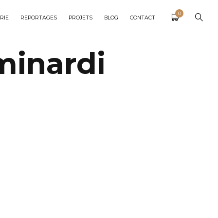
0
RIE
REPORTAGES
PROJETS
BLOG
CONTACT
minardi