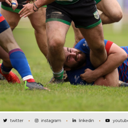
twitter
instagram
linkedin
youtub