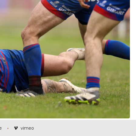
e
vimeo