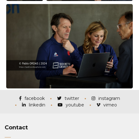
facebook
twitter
instagram
linkedin
youtube
vimeo
Contact