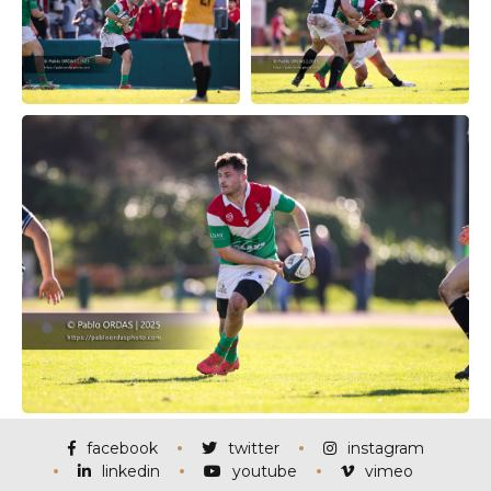
facebook
twitter
instagram
linkedin
youtube
vimeo