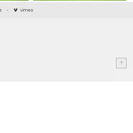
e
vimeo