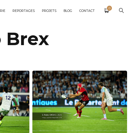
0
RIE
REPORTAGES
PROJETS
BLOG
CONTACT
o Brex