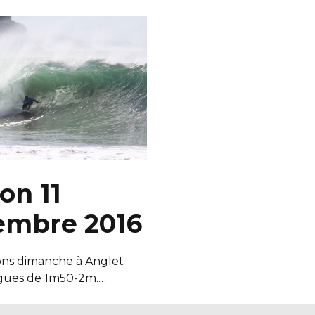
on 11
embre 2016
ons dimanche à Anglet
agues de 1m50-2m.…