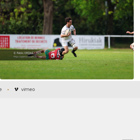
e
vimeo