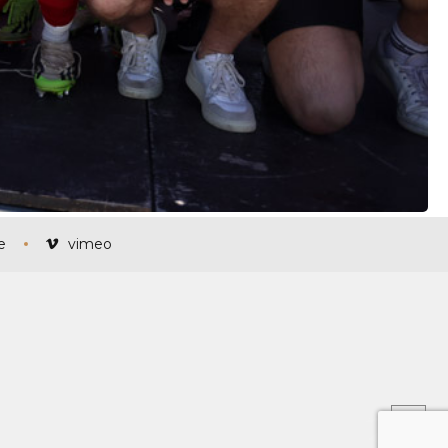
e
vimeo