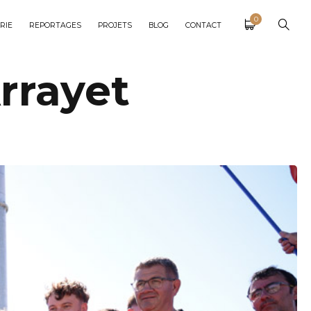
0
RIE
REPORTAGES
PROJETS
BLOG
CONTACT
rrayet