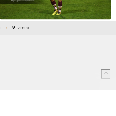
e
vimeo