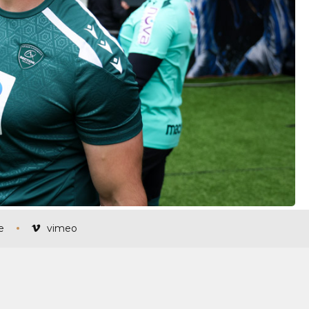
e
vimeo