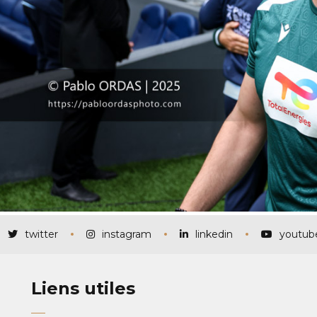
twitter
instagram
linkedin
youtub
Liens utiles