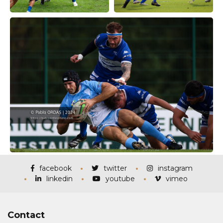
facebook
twitter
instagram
linkedin
youtube
vimeo
Contact