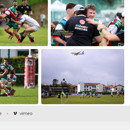
e
vimeo