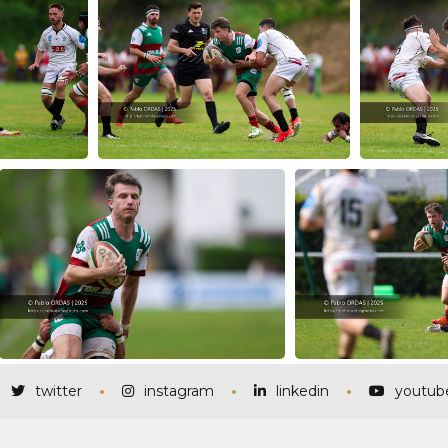
twitter
instagram
linkedin
youtub