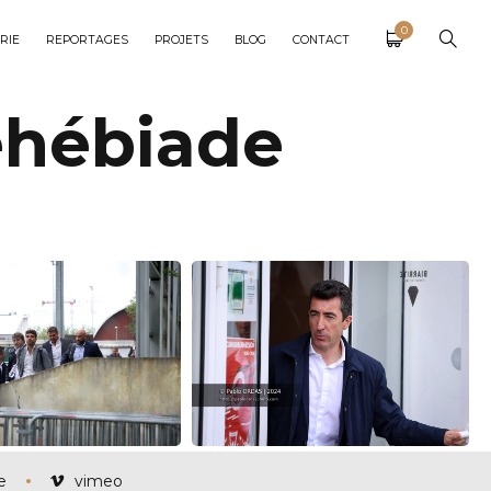
0
RIE
REPORTAGES
PROJETS
BLOG
CONTACT
éhébiade
e
vimeo