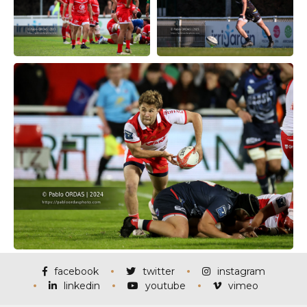
facebook
twitter
instagram
linkedin
youtube
vimeo