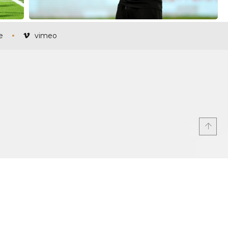
e
vimeo