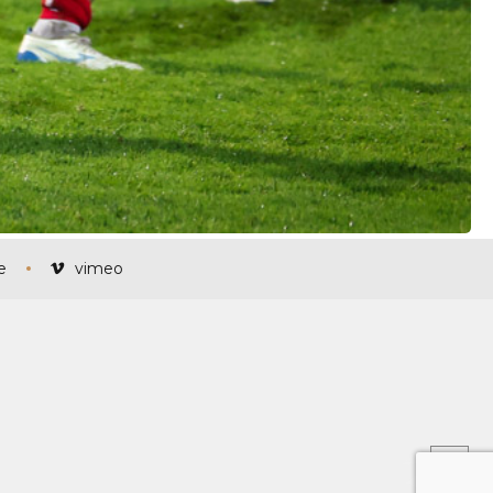
e
vimeo