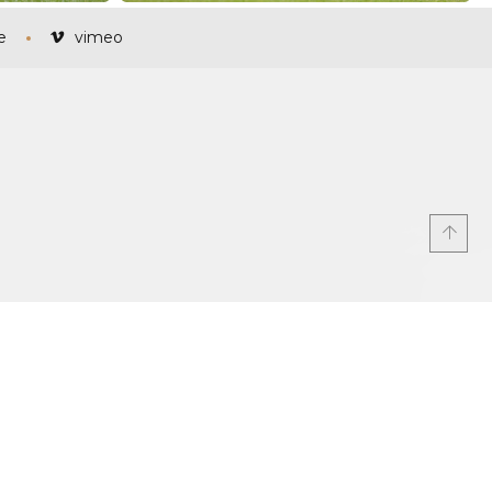
e
vimeo