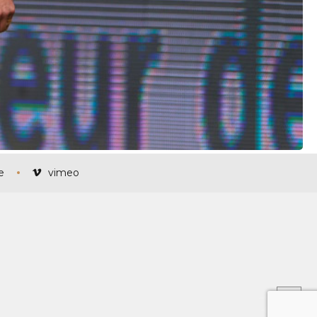
e
vimeo