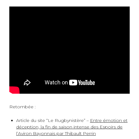
Retombée :
Article du site “Le Rugbynistère” –
Entre émotion et
déception, la fin de saison intense des Espoirs de
l’Aviron Bayonnais par Thibault Perrin