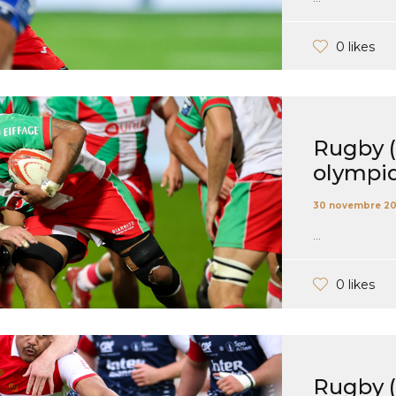
0 likes
Rugby (P
olympiq
30 novembre 2
...
0 likes
Rugby (P