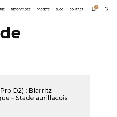
0
RIE
REPORTAGES
PROJETS
BLOG
CONTACT
ade
ro D2) : Biarritz
ue – Stade aurillacois