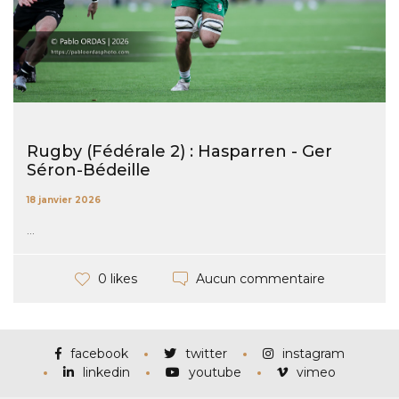
Rugby (Fédérale 2) : Hasparren - Ger
Séron-Bédeille
18 janvier 2026
...
Aucun commentaire
0 likes
facebook
twitter
instagram
linkedin
youtube
vimeo