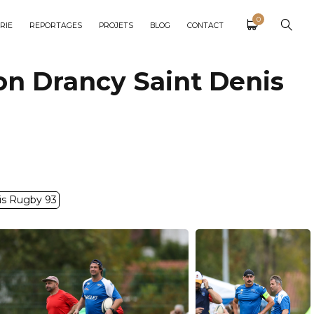
0
RIE
REPORTAGES
PROJETS
BLOG
CONTACT
on Drancy Saint Denis
is Rugby 93