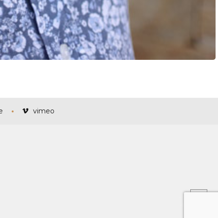
e
vimeo